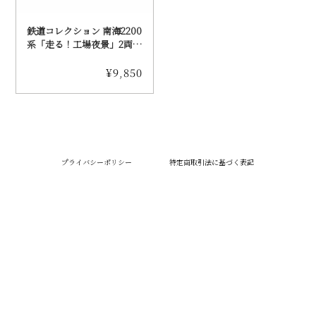
鉄道コレクション 南海2200
系「走る！工場夜景」2両セ
ット 2個セット（送料込
み）
¥9,850
プライバシーポリシー
特定商取引法に基づく表記
南海電車グッズ オンラインショップ