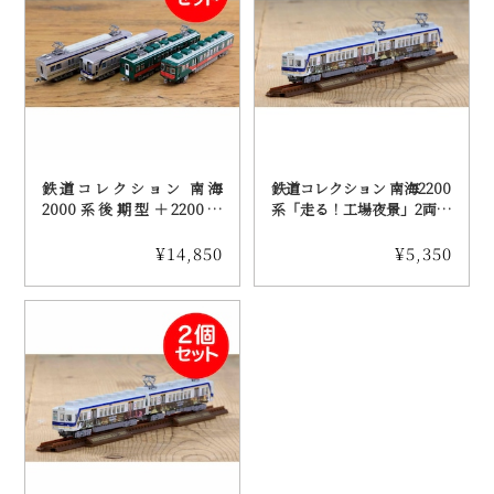
鉄道コレクション 南海
鉄道コレクション 南海2200
2000系後期型＋2200系
系「走る！工場夜景」2両セ
「天空」4両セット 2個セ
ット （送料込み）
ット（送料込み）
¥14,850
¥5,350