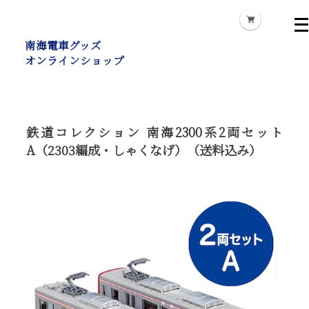
メ
ニ
南海電車グッズ
ュ
オンラインショップ
ー
を
開
く
鉄道コレクション 南海2300系2両セット
A（2303編成・しゃくなげ）（送料込み）