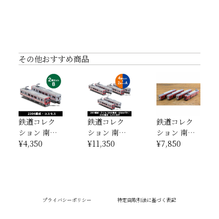
その他おすすめ商品
鉄道コレク
鉄道コレク
鉄道コレク
ション 南海
ション 南海
ション 南海
2300系2両セ
¥4,350
2300系4両セ
¥11,350
2000系 南
¥7,850
ットB（2304
ット+2両セ
海・真田赤
編成・コス
ットA（送料
備え列車4両
モス）（送
込み）
セット（送
料込み）
料込み）
プライバシーポリシー
特定商取引法に基づく表記